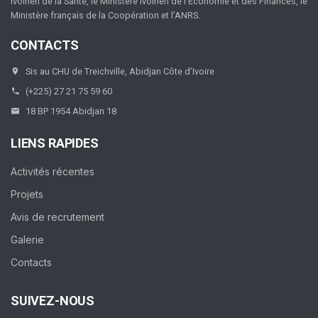
ivoirien de la Santé, le Ministère ivoirien de l’Economie et des Finances, le
Ministère français de la Coopération et l’ANRS.
CONTACTS
Sis au CHU de Treichville, Abidjan Côte d’Ivoire
(+225) 27 21 75 59 60
18 BP 1954 Abidjan 18
LIENS RAPIDES
Activités récentes
Projets
Avis de recrutement
Galerie
Contacts
SUIVEZ-NOUS