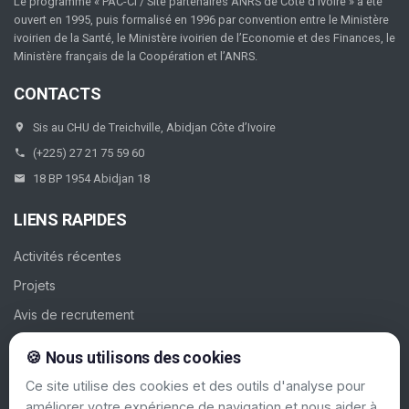
Le programme « PAC-CI / Site partenaires ANRS de Côte d’Ivoire » a été
ouvert en 1995, puis formalisé en 1996 par convention entre le Ministère
ivoirien de la Santé, le Ministère ivoirien de l’Economie et des Finances, le
Ministère français de la Coopération et l’ANRS.
CONTACTS
Sis au CHU de Treichville, Abidjan Côte d’Ivoire
(+225) 27 21 75 59 60
18 BP 1954 Abidjan 18
LIENS RAPIDES
Activités récentes
Projets
Avis de recrutement
Galerie
🍪 Nous utilisons des cookies
Contacts
Ce site utilise des cookies et des outils d'analyse pour
améliorer votre expérience de navigation et nous aider à