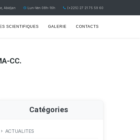
e, Abidjan
Lun-Ven 08h-16h
(+225) 27 21 75 59 60
S SCIENTIFIQUES
GALERIE
CONTACTS
IMA-CC.
Catégories
ACTUALITES