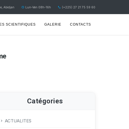
e, Abidjan
Lun-Ven 08h-16h
(+225) 27 21 75 59 60
S SCIENTIFIQUES
GALERIE
CONTACTS
mme
Catégories
ACTUALITES