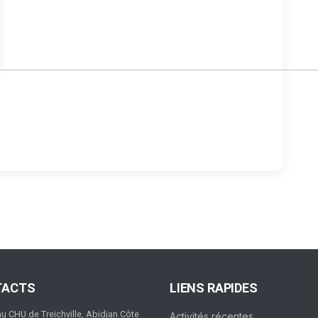
TACTS
LIENS RAPIDES
au CHU de Treichville, Abidjan Côte
Activités récentes