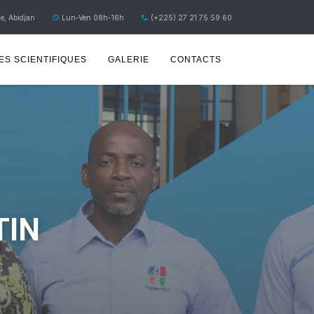
e, Abidjan
Lun-Ven 08h-16h
(+225) 27 21 75 59 60
S SCIENTIFIQUES
GALERIE
CONTACTS
TIN