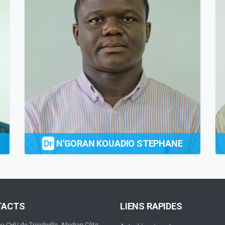
Dr
N'GORAN KOUADIO STEPHANE
TACTS
LIENS RAPIDES
au CHU de Treichville, Abidjan Côte