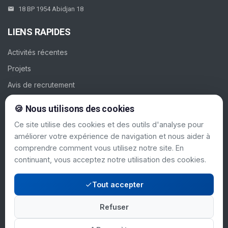
18 BP 1954 Abidjan 18
LIENS RAPIDES
Activités récentes
Projets
Avis de recrutement
Galerie
🍪 Nous utilisons des cookies
Contacts
Ce site utilise des cookies et des outils d'analyse pour
améliorer votre expérience de navigation et nous aider à
SUIVEZ-NOUS
comprendre comment vous utilisez notre site. En
continuant, vous acceptez notre utilisation des cookies.
Tout accepter
Refuser
Mentions légales
© 2024 PAC-CI. Tous
|