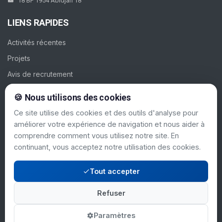
18 BP 1954 Abidjan 18
LIENS RAPIDES
Activités récentes
Projets
Avis de recrutement
Galerie
🍪 Nous utilisons des cookies
Contacts
Ce site utilise des cookies et des outils d'analyse pour
améliorer votre expérience de navigation et nous aider à
SUIVEZ-NOUS
comprendre comment vous utilisez notre site. En
continuant, vous acceptez notre utilisation des cookies.
Tout accepter
Refuser
Mentions légales
© 2024 PAC-CI. Tous
|
droits réservés.
Politique de confidentialité
Paramètres