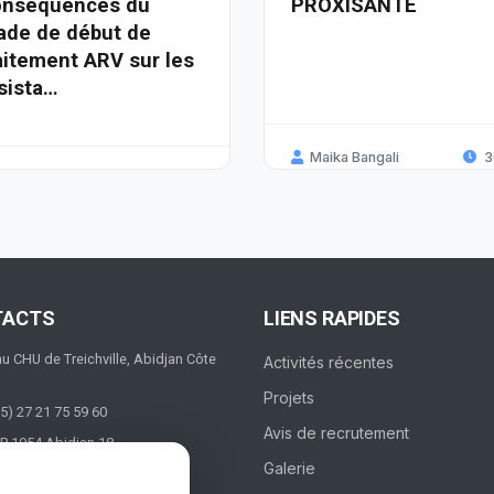
nséquences du
PROXISANTE
ade de début de
aitement ARV sur les
sista…
Maika Bangali
3
TACTS
LIENS RAPIDES
au CHU de Treichville, Abidjan Côte
Activités récentes
Projets
5) 27 21 75 59 60
Avis de recrutement
P 1954 Abidjan 18
Galerie