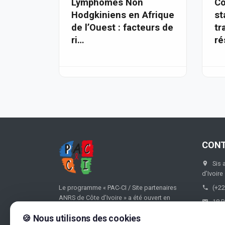
Lymphomes Non
Co
Hodgkiniens en Afrique
st
de l’Ouest : facteurs de
tr
ri…
ré
CON
Sis 
d’Ivoire
Le programme « PAC-CI / Site partenaires
(+22
ANRS de Côte d’Ivoire » a été ouvert en
18 B
1995, puis formalisé en 1996 par convention
🍪 Nous utilisons des cookies
entre le Ministère ivoirien de la Santé, le