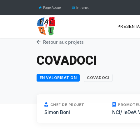
Page Accueil
Intranet
PRESENTA
Retour aux projets
COVADOCI
EN VALORISATION
COVADOCI
CHEF DE PROJET
PROMOTE
Simon Boni
NCI/ IeDeA 