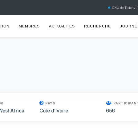
CHU de Treichvill
TION
MEMBRES
ACTUALITES
RECHERCHE
JOURNÉE
UR
PAYS
PARTICIPAN
West Africa
Côte d’Ivoire
656