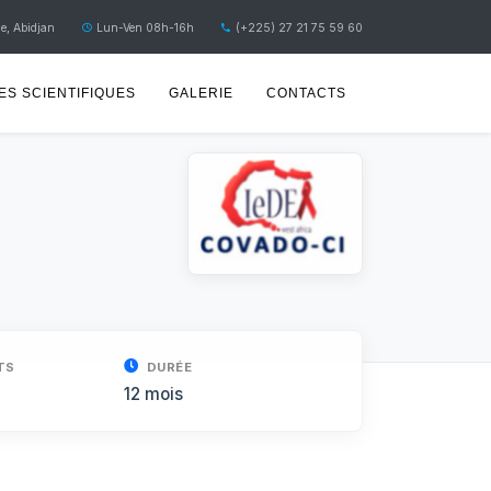
e, Abidjan
Lun-Ven 08h-16h
(+225) 27 21 75 59 60
S SCIENTIFIQUES
GALERIE
CONTACTS
TS
DURÉE
12 mois