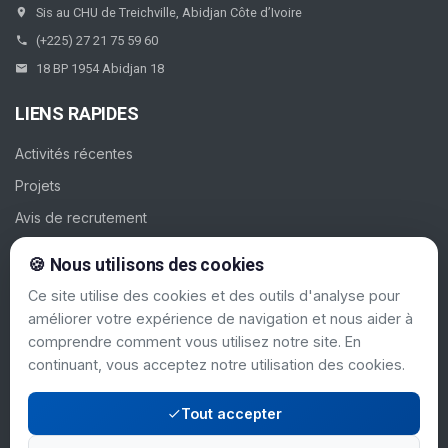
Sis au CHU de Treichville, Abidjan Côte d’Ivoire
(+225) 27 21 75 59 60
18 BP 1954 Abidjan 18
LIENS RAPIDES
Activités récentes
Projets
Avis de recrutement
Galerie
🍪 Nous utilisons des cookies
Contacts
Ce site utilise des cookies et des outils d'analyse pour
améliorer votre expérience de navigation et nous aider à
SUIVEZ-NOUS
comprendre comment vous utilisez notre site. En
continuant, vous acceptez notre utilisation des cookies.
Tout accepter