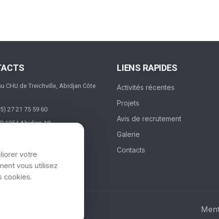
TACTS
LIENS RAPIDES
au CHU de Treichville, Abidjan Côte
Activités récentes
Projets
5) 27 21 75 59 60
Avis de recrutement
P 1954 Abidjan 18
Galerie
Contacts
liorer votre
ent vous utilisez
s cookies.
Ment