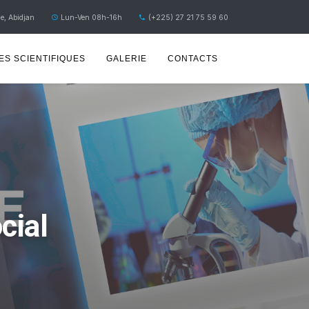
e, Abidjan
Lun-Ven 08h-16h
(+225) 27 21 75 59 60
S SCIENTIFIQUES
GALERIE
CONTACTS
cial