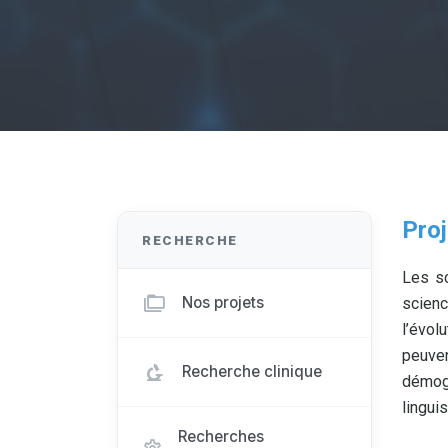
Proj
RECHERCHE
Les sc
Nos projets
scien
l’évol
peuven
Recherche clinique
démogr
lingui
Recherches