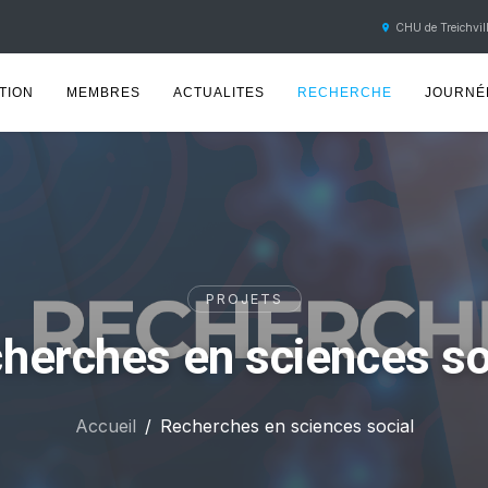
CHU de Treichvill
TION
MEMBRES
ACTUALITES
RECHERCHE
JOURNÉE
PROJETS
herches en sciences so
Accueil
Recherches en sciences social