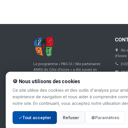
CON
Sis 
d’Ivoire
Le programme « PAC-CI / Site partenaires
(+22
ANRS de Côte d’Ivoire » a été ouvert en
18 B
1995, puis formalisé en 1996 par convention
🍪 Nous utilisons des cookies
entre le Ministère ivoirien de la Santé, le
Ministère ivoirien de l’Economie et des
Ce site utilise des cookies et des outils d'analyse pour amé
Finances, le Ministère français de la
expérience de navigation et nous aider à comprendre comm
Coopération et l’ANRS.
notre site. En continuant, vous acceptez notre utilisation de
Tout accepter
Refuser
Paramètres
© 2024 PAC-CI. Tous droits réservés.