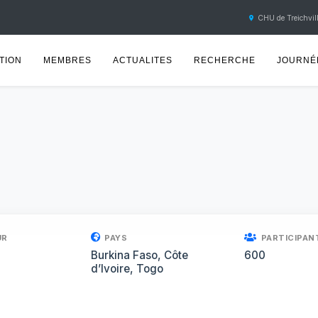
CHU de Treichvill
TION
MEMBRES
ACTUALITES
RECHERCHE
JOURNÉE
UR
PAYS
PARTICIPAN
Burkina Faso, Côte
600
d’Ivoire, Togo