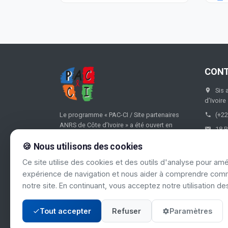
CON
Sis 
d’Ivoire
Le programme « PAC-CI / Site partenaires
(+22
ANRS de Côte d’Ivoire » a été ouvert en
18 B
1995, puis formalisé en 1996 par convention
🍪 Nous utilisons des cookies
entre le Ministère ivoirien de la Santé, le
Ministère ivoirien de l’Economie et des
Ce site utilise des cookies et des outils d'analyse pour amé
Finances, le Ministère français de la
expérience de navigation et nous aider à comprendre comm
Coopération et l’ANRS.
notre site. En continuant, vous acceptez notre utilisation de
Tout accepter
Refuser
Paramètres
© 2024 PAC-CI. Tous droits réservés.