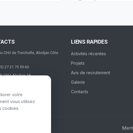
TACTS
LIENS RAPIDES
au CHU de Treichville, Abidjan Côte
Activités récentes
Projets
5) 27 21 75 59 60
Avis de recrutement
P 1954 Abidjan 18
Galerie
Contacts
liorer votre
ent vous utilisez
s cookies.
Ment