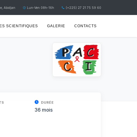
e, Abidjan
Lun-Ven 08h-16h
(+225) 27 21 75 59 60
S SCIENTIFIQUES
GALERIE
CONTACTS
TS
DURÉE
36 mois