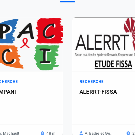
CHERCHE
RECHERCHE
IMPANI
ALERRT-FISSA
V. Machault
48 m
A. Badje et Gérard K.
2