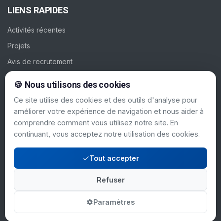
LIENS RAPIDES
Activités récentes
Projets
Avis de recrutement
Galerie
🍪 Nous utilisons des cookies
Contacts
Ce site utilise des cookies et des outils d'analyse pour
améliorer votre expérience de navigation et nous aider à
SUIVEZ-NOUS
comprendre comment vous utilisez notre site. En
continuant, vous acceptez notre utilisation des cookies.
Tout accepter
Refuser
Mentions légales
© 2024 PAC-CI. Tous
|
droits réservés.
Politique de confidentialité
Paramètres