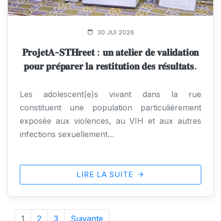
242 Vue(s)
30 JUI 2026
𝐏𝐫𝐨𝐣𝐞𝐭𝐀-𝐒𝐓𝐇𝐫𝐞𝐞𝐭 : 𝐮𝐧 𝐚𝐭𝐞𝐥𝐢𝐞𝐫 𝐝𝐞 𝐯𝐚𝐥𝐢𝐝𝐚𝐭𝐢𝐨𝐧
𝐩𝐨𝐮𝐫 𝐩𝐫𝐞́𝐩𝐚𝐫𝐞𝐫 𝐥𝐚 𝐫𝐞𝐬𝐭𝐢𝐭𝐮𝐭𝐢𝐨𝐧 𝐝𝐞𝐬 𝐫𝐞́𝐬𝐮𝐥𝐭𝐚𝐭𝐬.
Les adolescent(e)s vivant dans la rue
constituent une population particulièrement
exposée aux violences, au VIH et aux autres
infections sexuellement…
LIRE LA SUITE
1
2
3
Suivante