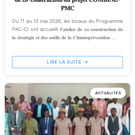
𝐏𝐌𝐂
Du 11 au 13 mai 2026, les locaux du Programme
PAC-CI ont accueilli 𝐥'𝐚𝐭𝐞𝐥𝐢𝐞𝐫 𝐝𝐞 𝐜𝐨-𝐜𝐨𝐧𝐬𝐭𝐫𝐮𝐜𝐭𝐢𝐨𝐧 𝐝𝐞
𝐥𝐚 𝐬𝐭𝐫𝐚𝐭𝐞́𝐠𝐢𝐞 𝐞𝐭 𝐝𝐞𝐬 𝐨𝐮𝐭𝐢𝐥𝐬 𝐝𝐞 𝐥𝐚 𝐂𝐡𝐢𝐦𝐢𝐨𝐩𝐫𝐞́𝐯𝐞𝐧𝐭𝐢𝐨𝐧 …
LIRE LA SUITE
ACTUALITES