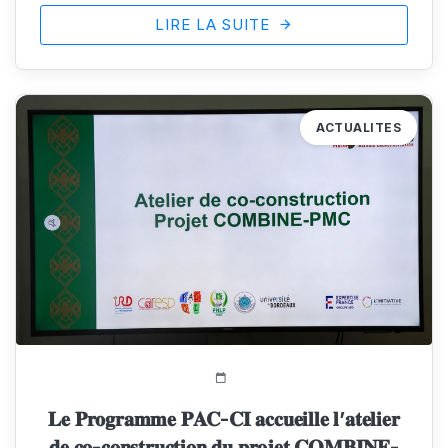
LIRE LA SUITE
ACTUALITES
514 Vue(s)
𝐋𝐞 𝐏𝐫𝐨𝐠𝐫𝐚𝐦𝐦𝐞 𝐏𝐀𝐂-𝐂𝐈 𝐚𝐜𝐜𝐮𝐞𝐢𝐥𝐥𝐞 𝐥’𝐚𝐭𝐞𝐥𝐢𝐞𝐫
𝐝𝐞 𝐜𝐨-𝐜𝐨𝐧𝐬𝐭𝐫𝐮𝐜𝐭𝐢𝐨𝐧 𝐝𝐮 𝐩𝐫𝐨𝐣𝐞𝐭 𝐂𝐎𝐌𝐁𝐈𝐍𝐄-