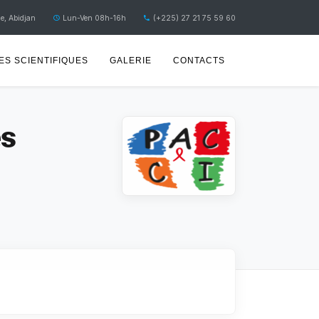
e, Abidjan
Lun-Ven 08h-16h
(+225) 27 21 75 59 60
S SCIENTIFIQUES
GALERIE
CONTACTS
es