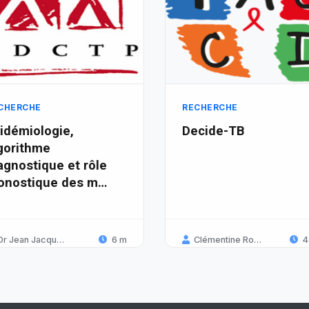
CHERCHE
RECHERCHE
idémiologie,
Decide-TB
gorithme
agnostique et rôle
onostique des m…
Dr Jean Jacques Koffi
6 m
Clémentine Roucher
4