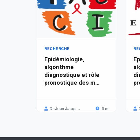
RECHERCHE
RE
Epidémiologie,
Ep
algorithme
al
diagnostique et rôle
di
pronostique des m…
pr
Dr Jean Jacques Koffi
6 m