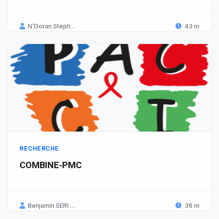
N’Goran Stéphane
43 m
RECHERCHE
COMBINE‑PMC
Benjamin SERI (Abidjan) / Rodion KONU (Togo) - Chef de projet international à identifier
36 m