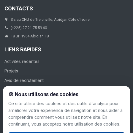
CONTACTS
Sis au CHU de Treichville, Abidjan Côte d’Ivoire
(+225) 27 21 75 59 60
18 BP 1954 Abidjan 18
LIENS RAPIDES
Activités récentes
Projets
Avis de recrutement
Galerie
🍪 Nous utilisons des cookies
Contacts
Ce site utilise des cookies et des outils d'analyse pour
améliorer votre expérience de navigation et nous aider à
SUIVEZ-NOUS
comprendre comment vous utilisez notre site. En
continuant, vous acceptez notre utilisation des cookies.