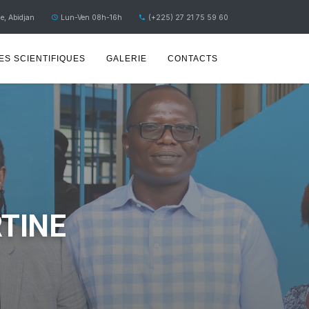
e, Abidjan
Lun-Ven 08h-16h
(+225) 27 21 75 59 60
S SCIENTIFIQUES
GALERIE
CONTACTS
RTINE