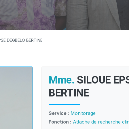
PSE DEGBELO BERTINE
Mme.
SILOUE EP
BERTINE
Service :
Monitorage
Fonction :
Attache de recherche cli