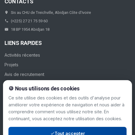
CONTACTS
Sis au CHU de Treichville, Abidjan Côte d’Ivoire
(+225) 27 21 75 59 60
18 BP 1954 Abidjan 18
LIENS RAPIDES
Activités récentes
Projets
Avis de recrutement
Galerie
🍪 Nous utilisons des cookies
Contacts
Ce site utilise des cookies et des outils d'analyse pour
améliorer votre expérience de navigation et nous aider à
SUIVEZ-NOUS
comprendre comment vous utilisez notre site. En
continuant, vous acceptez notre utilisation des cookies.
Tout accepter