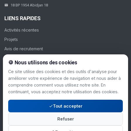
18 BP 1954 Abidjan 18
LIENS RAPIDES
Activités récentes
Projets
Avis de recrutement
Galerie
🍪 Nous utilisons des cookies
Contacts
Ce site utilise des cookies et des outils d'analyse pour
améliorer votre expérience de navigation et nous aider à
SUIVEZ-NOUS
comprendre comment vous utilisez notre site. En
continuant, vous acceptez notre utilisation des cookies.
Tout accepter
Refuser
Mentions légales
© 2024 PAC-CI. Tous
|