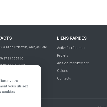
TACTS
LIENS RAPIDES
au CHU de Treichville, Abidjan Côte
Activités récentes
Projets
5) 27 21 75 59 60
Avis de recrutement
P 1954 Abidjan 18
Galerie
Contacts
liorer votre
ent vous utilisez
s cookies.