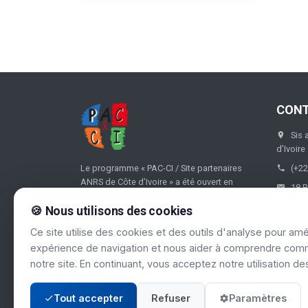
CON
Sis 
d’Ivoire
Le programme « PAC-CI / Site partenaires
(+22
ANRS de Côte d’Ivoire » a été ouvert en
18 B
1995, puis formalisé en 1996 par convention
entre le Ministère ivoirien de la Santé, le
🍪 Nous utilisons des cookies
Ministère ivoirien de l’Economie et des
Ce site utilise des cookies et des outils d'analyse pour amé
Finances, le Ministère français de la
expérience de navigation et nous aider à comprendre comm
Coopération et l’ANRS.
notre site. En continuant, vous acceptez notre utilisation de
Tout accepter
Refuser
Paramètres