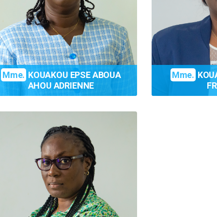
Mme.
KOUAKOU EPSE ABOUA
Mme.
KOUA
AHOU ADRIENNE
F