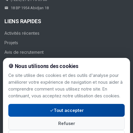
18 BP 1954 Abidjan 18
LIENS RAPIDES
Activités récentes
Projets
Avis de recrutement
Galerie
🍪 Nous utilisons des cookies
Contacts
Ce site utilise des cookies et des outils d'analyse pour
améliorer votre expérience de navigation et nous aider à
SUIVEZ-NOUS
comprendre comment vous utilisez notre site. En
continuant, vous acceptez notre utilisation des cookies.
Tout accepter
Refuser
Mentions légales
© 2024 PAC-CI. Tous
|